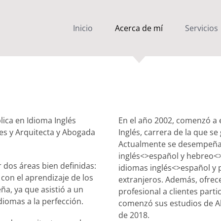
Inicio
Acerca de mí
Servicios
ica en Idioma Inglés
En el año 2002, comenzó a 
es y Arquitecta y Abogada
Inglés, carrera de la que s
Actualmente se desempeña 
inglés<>español y hebreo<>i
 dos áreas bien definidas:
idiomas inglés<>español y p
 con el aprendizaje de los
extranjeros. Además, ofrec
a, ya que asistió a un
profesional a clientes part
iomas a la perfección.
comenzó sus estudios de Ab
de 2018.