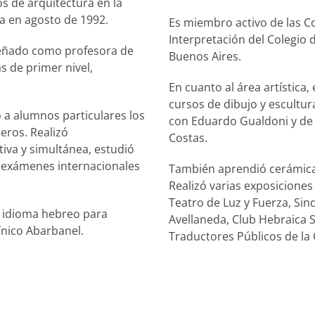
s de arquitectura en la
a en agosto de 1992.
Es miembro activo de las Co
Interpretación del Colegio 
peñado como profesora de
Buenos Aires.
s de primer nivel,
En cuanto al área artística
cursos de dibujo y escultura
 a alumnos particulares los
con Eduardo Gualdoni y de p
eros. Realizó
Costas.
iva y simultánea, estudió
os exámenes internacionales
También aprendió cerámica,
Realizó varias exposiciones 
Teatro de Luz y Fuerza, Sin
 idioma hebreo para
Avellaneda, Club Hebraica 
ínico Abarbanel.
Traductores Públicos de la