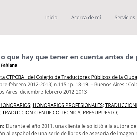
Inicio
Acerca de mí
Servicios
lo que hay que tener en cuenta antes de
 Fabiana
sta CTPCBA : del Colegio de Traductores Públicos de la Ciud
mbre-febrero 2012-2013) n.115 : p. 18-19. – Buenos Aires : Co
s Aires, diciembre-febrero 2012-2013
HONORARIOS
;
HONORARIOS PROFESIONALES
;
TRADUCCION
;
TRADUCCION CIENTIFICO-TECNICA
;
PRESUPUESTO
;
n:
Durante el año 2011, una clienta le solicitó a la autora d
ón al español de una serie de libros de asesoría de imagen 