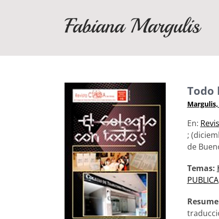
Saltar
al
contenido
Todo 
Margulis,
En:
Revi
; (dicie
de Bueno
Temas:
PUBLICA
Resume
traducci