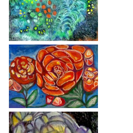
Arreglo floral
Flores
Amapolas y flores amarillas en el
Galil
Flores